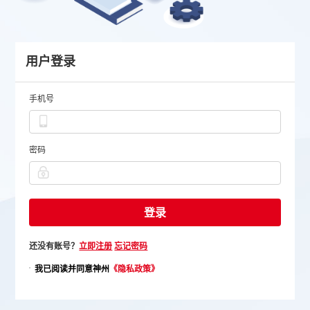
用户登录
手机号
密码
还没有账号？
立即注册
忘记密码
我已阅读并同意神州
《隐私政策》