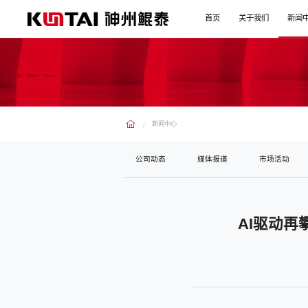
首页
关于我们
新闻
新闻中心
公司动态
媒体报道
市场活动
AI驱动再