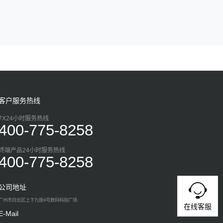
客户服务热线
7X24小时服务热线
400-775-8258
终端产品24小时服务热线
400-775-8258
公司地址
广州市白云区上下九街4号数码科技广场
在线客服
E-Mail