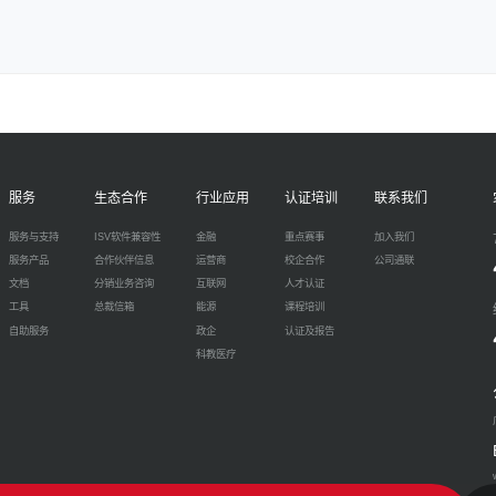
服务
生态合作
行业应用
认证培训
联系我们
服务与支持
ISV软件兼容性
金融
重点赛事
加入我们
服务产品
合作伙伴信息
运营商
校企合作
公司通联
文档
分销业务咨询
互联网
人才认证
工具
总裁信箱
能源
课程培训
自助服务
政企
认证及报告
科教医疗