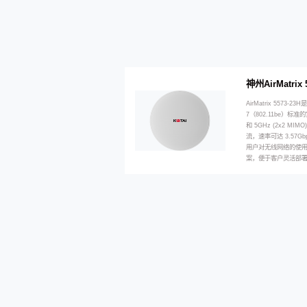
神州AirMatri
AirMatrix 5573
7（802.11be）标准的室
和 5GHz (2x2 M
流，速率可达 3.57Gb
用户对无线网络的使
案，便于客户灵活部