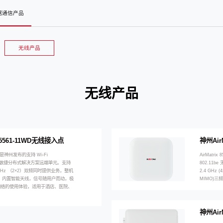
t数据通信产品
无线产品
无线产品
x 5561-11WD无线接入点
神州Air
11WD是神州发布的支持 Wi-Fi
AirMatr
标准的敏捷分布式解决方案远端单元。支持
802.11
 5GHz （2×2）双频同时提供业务，整机
2.4 GHz (
bps。内置智能天线，信号随用户而动，极
MIMO)三
网络的使用体验，适用于酒店、医院、
。
神州Air