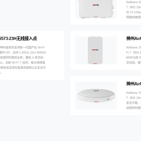
AirMatri
7（802.
达 15.1G
网络的使用
x 5573-23H无线接入点
神州Air
-23H是神州发布的支持新一代国产化 Wi-Fi
AirMatr
内 AP，支持 2.4GHz (2x2 MIMO)
Fi 7（802
IMO)双频同时提供业务，整机 4 条空间
MIMO)和 
ps。全新 Wi-Fi 7 技术，极大地增强
空间流，速率
用体验且支持光电混合缆和以太全光方
署。
神州Air
AirMatr
7（802.
安全可靠，支持2
双频同时提