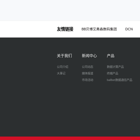
友情链接
BB贝博艾弗森数码集团
DCN
关于我们
新闻中心
产品
公司介绍
公司动态
数据计算产品
大事记
媒体报道
终端产品
市场活动
ballbet数据通信产品