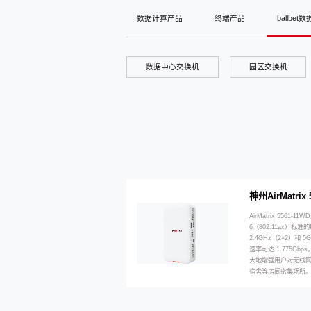
数据计算产品
终端产品
ballbe
数据中心交换机
园区交换机
神州AirMatri
AirMatrix 5561-
6（802.11ax）
2.4GHz（2×2）和
速率可达 1.775G
大地增强用户对无线
宿舍等房间密集场所