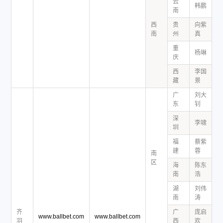
云
韩鹏
1
南
西
贵
向紫
1
南
州
真
重
杨琳
1
庆
西
李国
1
藏
景
广
刘大
1
东
钊
深
李啸
1
圳
福
蔡紫
1
建
蓉
南
区
海
陈东
1
南
浩
湖
刘伟
1
南
涛
齐
广
庞启
www.ballbet.com
www.ballbet.com
1
羽
西
欢