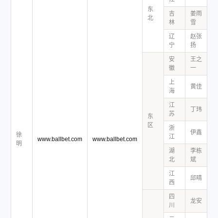
东
吉
姜雨
北
1
林
雪
辽
赵张
1
宁
扬
安
王之
1
徽
一
上
黄佳
1
海
江
丁玮
1
苏
东
区
浙
伊鑫
1
徐
江
www.ballbet.com
www.ballbet.com
明
湖
李栋
1
北
斌
江
邱晴
1
西
四
龙安
1
川