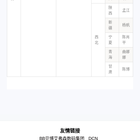
陕
孟江
1
西
新
杨帆
1
疆
西
宁
陈肖
1
北
夏
平
青
曲娜
w
海
娜
甘
陈博
w
肃
友情链接
BB贝博艾弗森数码集团
DCN