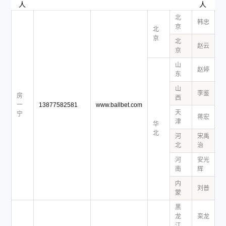
人
人
北
韩忠
1
京
北
京
北
赵云
1
京
山
赵婷
1
东
山
李鉴
1
房
西
一
13877582581
www.ballbet.com
天
宁
蒋宏
1
津
华
北
河
宋禹
1
北
治
河
安光
1
南
辉
内
刘普
1
蒙
黑
龙
栾龙
1
江