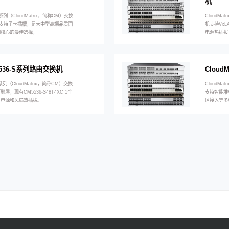
机
1-H 系列（CloudMatrix，简称CM）交换
CloudMat
力，支持子卡插槽，是大中型高端品质园
机支持Vx
网核心的最佳选择，
电源热插拔
x 5536-S系列路由交换机
Cloud
6-S 系列（CloudMatrix，简称CM）交换
CloudMa
，现有CM5536-S48T4XC 1个
支持智能堆
，电源和风扇热插拔。
区接入等多