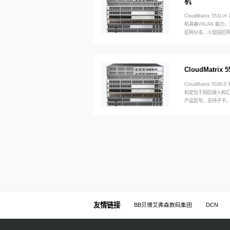
机
CloudMatrix 553
机具备VXLAN 能
区网分支、小型园区
CloudMatri
CloudMatrix 553
机定位于园区接入和汇聚层
产品型号，支持子卡
友情链接
BB贝博艾弗森数码集团
DCN