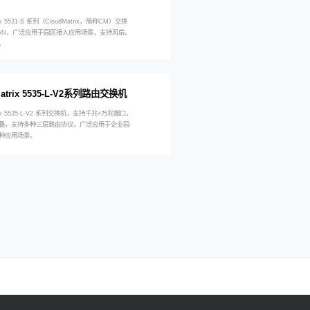
rix 5531-S 系列（CloudMatrix，简称CM）交换
LAN，广泛应用于园区接入应用场景，支持风扇、
。
Matrix 5535-L-V2系列路由交换机
trix 5535-L-V2 系列交换机，支持千兆+万兆端口，
叠，支持多种三层路由协议，广泛应用于企业园
种应用场景。