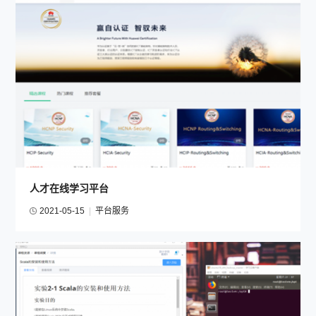
人才在线学习平台
2021-05-15
|
平台服务