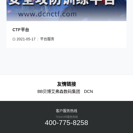
CTF平台
2021-05-17
|
平台服务
友情链接
BB贝博艾弗森数码集团
DCN
客户服务热线
7X24小时服务热线
400-775-8258