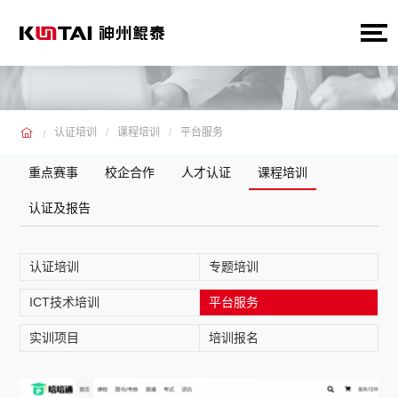
认证培训
课程培训
平台服务
重点赛事
校企合作
人才认证
课程培训
认证及报告
认证培训
专题培训
ICT技术培训
平台服务
实训项目
培训报名