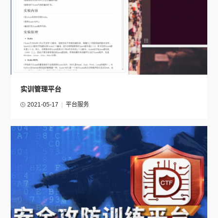
实训管理平台
2021-05-17
|
平台服务