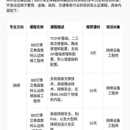
神州信创集团基于BB贝博艾弗森数码集团在各领域的多年沉淀和经验积累，
开发出适用于教育、金融、政府、交通等各行业的培训及认证课程。具体内
容如下：
专业方向
课程名称
课程描述
推荐课时
培训对象
TCP/IP基础，二三
层交换基础，路由
BB贝博
原理和配置，无线
艾弗森数
网络设备
8天
AP基础原理和配
码认证网
工程师
置，防火墙基础和
络工程师
配置。
多层高级交换技
BB贝博
术、高级路由技
网络
艾弗森数
网络设备
术、网络安全，无
码认证网
10天
工程师
线WLAN四个领域
络高级工
的内容。
程师
高级网络安全、及I
BB贝博
Pv6，以及大型网
艾弗森数
网络设备
10天
络规划设计及实
码认证网
工程师
践。