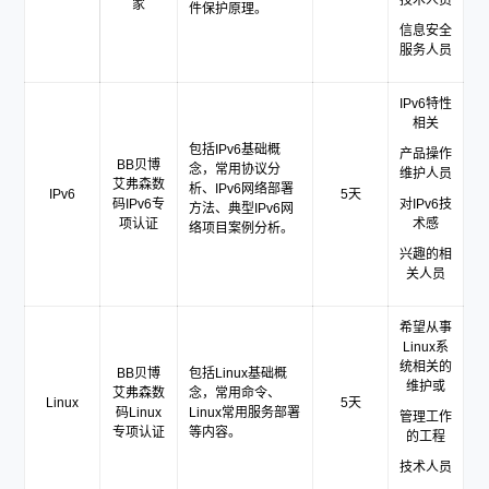
技术人员
家
件保护原理。
信息安全
服务人员
IPv6特性
相关
包括IPv6基础概
产品操作
BB贝博
念，常用协议分
维护人员
艾弗森数
析、IPv6网络部署
IPv6
5天
码IPv6专
对IPv6技
方法、典型IPv6网
项认证
术感
络项目案例分析。
兴趣的相
关人员
希望从事
Linux系
统相关的
BB贝博
包括Linux基础概
维护或
艾弗森数
念，常用命令、
Linux
5天
码Linux
Linux常用服务部署
管理工作
专项认证
等内容。
的工程
技术人员