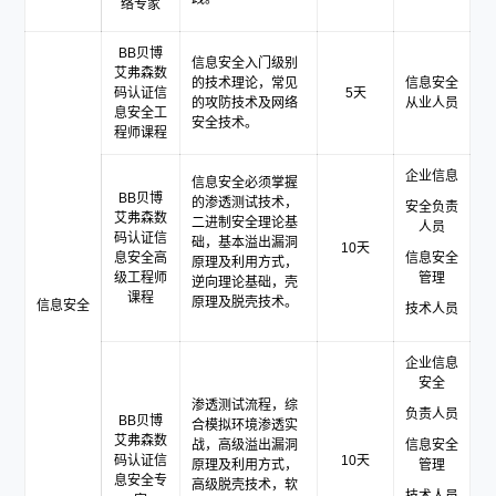
络专家
BB贝博
信息安全入门级别
艾弗森数
的技术理论，常见
信息安全
码认证信
5天
的攻防技术及网络
从业人员
息安全工
安全技术。
程师课程
企业信息
信息安全必须掌握
BB贝博
的渗透测试技术，
安全负责
艾弗森数
二进制安全理论基
人员
码认证信
础，基本溢出漏洞
10天
息安全高
信息安全
原理及利用方式，
级工程师
管理
逆向理论基础，壳
课程
原理及脱壳技术。
信息安全
技术人员
企业信息
安全
渗透测试流程，综
负责人员
BB贝博
合模拟环境渗透实
艾弗森数
战，高级溢出漏洞
信息安全
码认证信
10天
原理及利用方式，
管理
息安全专
高级脱壳技术，软